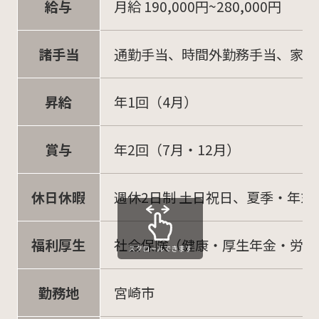
給与
月給 190,000円~280,000円
諸手当
通勤手当、時間外勤務手当、家族
昇給
年1回（4月）
賞与
年2回（7月・12月）
休日休暇
週休2日制 土日祝日、夏季・年末
福利厚生
社会保険（健康・厚生年金・労災
スクロールできます
勤務地
宮崎市