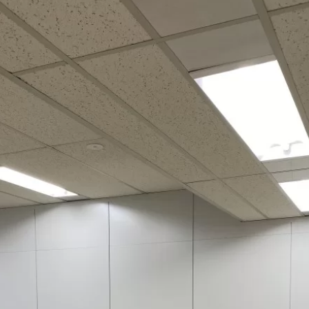
お知
事業
オフィ
ライブ
導入
会社
採用
お問
プラ